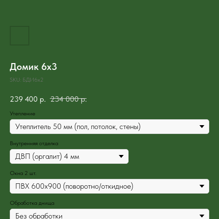
Домик 6х3
SKU:
БДИ6х2
239 400
р.
234 000
р.
Утепление
Внутренняя отделка
Окна 2 шт.
Обработка днища